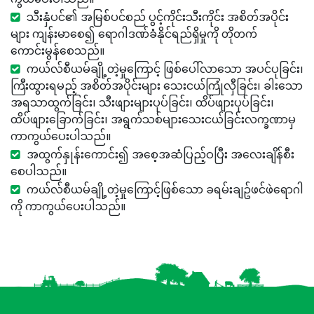
ကွယ်ပေးပါသည်။
သီးနှံပင်၏ အမြစ်ပင်စည် ပွင့်ကိုင်းသီးကိုင်း အစိတ်အပိုင်း
များ ကျန်းမာစေ၍ ရောဂါဒဏ်ခံနိုင်ရည်ရှိမှုကို တိုတက်
ကောင်းမွန်စေသည်။
ကယ်လ်စီယမ်ချို့တဲ့မှုကြောင့် ဖြစ်ပေါ်လာသော အပင်ပုခြင်း၊
ကြီးထွားရမည့် အစိတ်အပိုင်းများ သေးငယ်ကြုံလှီခြင်း၊ ခါးသော
အရသာထွက်ခြင်း၊ သီးဖျားများပုပ်ခြင်း၊ ထိပ်ဖျားပုပ်ခြင်း၊
ထိပ်ဖျားခြောက်ခြင်း၊ အရွက်သစ်များသေးငယ်ခြင်းလက္ခဏာမှ
ကာကွယ်ပေးပါသည်။
အထွက်နှုန်းကောင်း၍ အစေ့အဆံပြည့်ဝပြီး အလေးချိန်စီး
စေပါသည်။
ကယ်လ်စီယမ်ချို့တဲ့မှုကြောင့်ဖြစ်သော ခရမ်းချဥ်ဖင်ဖဲရောဂါ
ကို ကာကွယ်ပေးပါသည်။