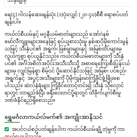
သီးနှံမျိုးစုံ
ရေ(၄) ဂါလန်ဆေးဖျန်းပုံး (၁)ပုံးလျှင် (၂၀-၄၀)စီစီ ရောစပ်ပတ်
ဖျန်းပါ။
ကယ်လ်စီယမ်နှင့် မဂ္ဂနီယမ်ဓာတ်များသည် အော်ဂဲနစ်
မော်လီကျူးများအနေဖြင့် စုပ်ယူစားသုံးမှု နှစ်ဆပိုမိုကောင်းမွန်
သဖြင့် သီးနှံပင်၏ အရွက်၊ မြစ်မွှာများနှင့် အမြစ်ထိပ်များမှ
လွယ်ကူစွာ စုပ်ယူနိုင်သည်။ ကယ်လ်စီယမ်ဓာတ်များကို သီးနှံ
ပင်၏ အင်္ဂါအစိတ်အပိုင်းအသီးသီးသို့ အစာရေကြောစီးပြွန်ငယ်
များမှ လျှင်မြန်စွာ စိမ့်ဝင် ပို့ဆောင်နိုင်သဖြင့် အမြစ်၊ ပင်စည်၊
အရွက်နှင့် အပွင့်အသီးများကို ပိုမိုကျန်းမာကြံ့ခိုင်ဖွံ့ဖြိုးစေ
ပါသည်။ ဆဲလ်နံရံများ ကြံ့ခိုင်တောင့်တင်း၍ သီးနှံ သိုလှောင်
ရာတွင် တာရှည်ခံပြီး ခရီးဝေးတင်ပို့ရာတွင် ထိခိုက်ပျက်စီးမှု
ဒဏ်ခံနိုင်ရည်ရှိစေသည်။
ရွှေမင်္ဂလာကယ်လ်မက်၏ အကျိုးအာနိသင်
အပင်ငယ်စဥ်ပတ်ဖျန်းပါက ကယ်လ်စီယမ်ချို့တဲ့မှုကို ကာ