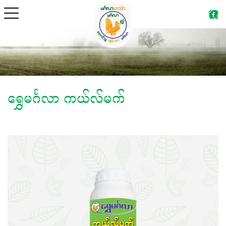
ရွှေမင်္ဂလာ ကယ်လ်မက်