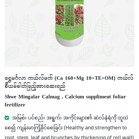
ရွှေမင်္ဂလာ ကယ်လ်မက် (Ca 160+Mg 10+TE+OM) ကယ်လ်
စီယမ်ဓါတ်ဖြည့်အားဆေးရည်
Shwe Mingalar Calmag , Calcium suppliment foliar
fertilizer
အမြစ်၊ ပင်စည်၊ အရွက်၊ အကိုင်းများ၏ ဆဲလ်နံရံကို ထူထဲ
စေ၍ ကျန်းမာကြံ့ခိုင်စေခြင်း (Healthy and strengthen to
root, stem, leaf and brunches by thickening of cell wall)