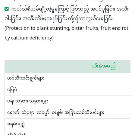
ကယ်လ်စီယမ်ချို့တဲ့မှုကြောင့် ဖြစ်သည့် အပင်ပုခြင်း၊ အသီး
ခါးခြင်း၊ အသီးထိပ်ဖျားပုပ်ခြင်း တို့ကိုကာကွယ်ပေးခြင်း
(Protection to plant stunting, bitter fruits, fruit end rot
by calcium deficiency)
သီးနှံအမည်
ဟင်သီးဟင်းရွက်များ
မြေပဲ
ဖရဲ၊ သခွား၊ သခွားမွှေး
ရှောက်၊ သံပုရာ၊ လိမ္မော်၊ စပျစ်၊ အခြားသစ်သီးပင်များ
ခရမ်းချဥ်