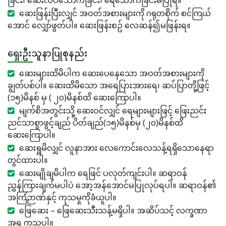
ခြင်း၊ ဆေးလိပ်သောက်ခြင်း၊ ရေသောက်ခြင်းမပြုရ။
ဆေးဖြန်းပြီးလျှင် အဝတ်အစားများကို ဂရုတစိုက် စင်ကြယ်
အောင် လျှော်ဖွတ်ပါ။ ဆေးဖြန်းစဥ် လေဆန်၍မဖြန်းရ။
ရှေးဦးသူနာပြုစုနည်း
ဆေးများထိမိပါက ဆေးပေနေသော အဝတ်အစားများကို
ချွတ်ပစ်ပါ။ ဆေးထိမိသော အရေပြားအားရေ၊ ဆပ်ပြာတို့ဖြင့်
(၁၅)မိနစ် မှ ( ၂၀)မိနစ်ထိ ဆေးကြောပါ။
မျက်စိအတွင်းသို့ ဆေးဝင်လျှင် ရေများများဖြင့် ‌ဖြေးညင်း
ညင်သာစွာဖွင့်ချည် ပိတ်ချည်(၁၅)မိနစ်မှ (၂၀)မိနစ်ထိ
ဆေးကြောပါ။
‌ဆေးရှူမိလျှင် လူနာအား လေကောင်းလေသန့်ရရှိသောနေရာ
တွင်ထားပါ။
ဆေးမျိုချမိပါက ရေဖြင် ပလုတ်ကျင်းပါ။ ဆရာဝန်
ညွှန်ကြားချက်မပါပဲ အော့အန်အောင်မပြုလုပ်ရပါ။ ဆရာဝန်၏
အကြံဉာဏ်နှင့် ကုသမှုကိုခံယူပါ။
ဖြေဆေး – ဖြေဆေးသီးသန့်မရှိပါ။ အဆိပ်သင့် လက္ခဏာ
အရ ကုသပါ။