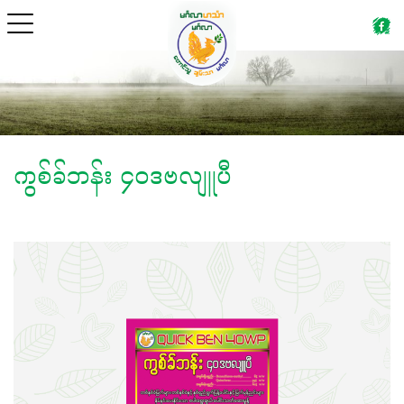
ကွစ်ခ်ဘန်း ၄၀ဒဗလျူပီ