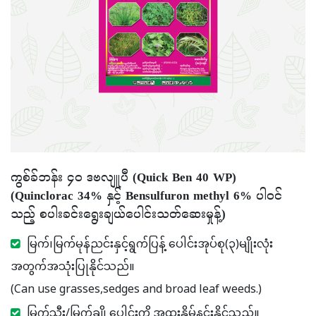
ကွစ်ခ်ဘန်း ၄၀ ဒဗလျူပီ (Quick Ben 40 WP)
(Quinclorac 34% နှင့် Bensulfuron methyl 6% ပါဝင်
သည့် စပါးခင်းရွေးချယ်ပေါင်းသတ်ဆေးမှုန့်)
မြက်၊မြက်မုန်ညင်းနှင့်ရွက်ပြန့် ပေါင်းအုပ်စု(၃)မျိုးလုံး
အတွက်အသုံးပြုနိုင်သည်။
(Can use grasses,sedges and broad leaf weeds.)
မြက်သီး/မြက်ချို ပေါင်းကို အထူးနှိမ်နင်းနိုင်သည်။