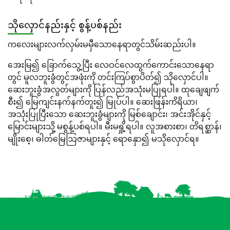
သိုလှောင်နည်းနှင့် စွန့်ပစ်နည်း
ကလေးများလက်လှမ်းမမှီသောနေရာတွင်သိမ်းဆည်းပါ။
အေးမြ၍ ခြောက်သွေ့ပြီး လေဝင်လေထွက်ကောင်းသောနေရာ
တွင် မူလဘူးခွံတွင်အဖုံးကို တင်းကြပ်စွာပိတ်၍ သိုလှောင်ပါ။
ဆေးဘူးခွံအလွတ်များကို ပြန်လည်အသုံးမပြုရပါ။ ထုချေဖျက်
စီး၍ မြေကျင်းနက်နက်တူး၍ မြုပ်ပါ။ ဆေးဖြန်းကိရိယာ၊
အသုံးပြုပြီးသော ဆေးဘူးခွံများကို မြစ်ချောင်း၊ အင်းအိုင်နှင့်
မြောင်းများသို့ မစွန့်ပစ်ရပါ။ မီးမရှို့ရပါ။ လူအစားစာ၊ တိရစ္ဆာန်၊
မျိုးစေ့၊ ဓါတ်မြေဩဇာများနှင့် ရောနှော၍ မသိုလှောင်ရ။