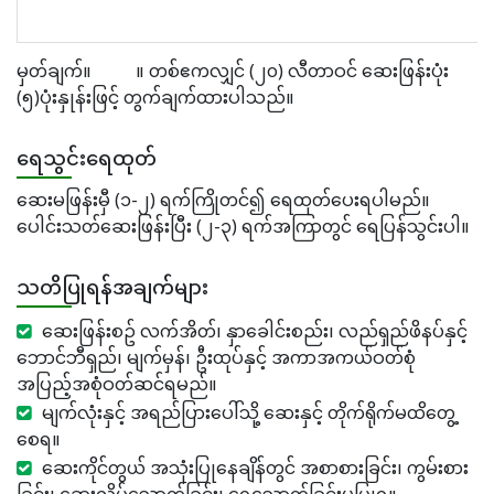
မှတ်ချက်။ ။ တစ်ဧကလျှင် (၂၀) လီတာဝင် ဆေးဖြန်းပုံး
(၅)ပုံးနှုန်းဖြင့် တွက်ချက်ထားပါသည်။
ရေသွင်းရေထုတ်
ဆေးမဖြန်းမှီ (၁-၂) ရက်ကြိုတင်၍ ရေထုတ်ပေးရပါမည်။
ပေါင်းသတ်ဆေးဖြန်းပြီး (၂-၃) ရက်အကြာတွင် ရေပြန်သွင်းပါ။
သတိပြုရန်အချက်များ
ဆေးဖြန်းစဥ် လက်အိတ်၊ နှာခေါင်းစည်း၊ လည်ရှည်ဖိနပ်နှင့်
ဘောင်ဘီရှည်၊ မျက်မှန်၊ ဦးထုပ်နှင့် အကာအကယ်ဝတ်စုံ
အပြည့်အစုံဝတ်ဆင်ရမည်။
မျက်လုံးနှင့် အရည်ပြားပေါ်သို့ ဆေးနှင့် တိုက်ရိုက်မထိတွေ့
စေရ။
ဆေးကိုင်တွယ် အသုံးပြုနေချိန်တွင် အစာစားခြင်း၊ ကွမ်းစား